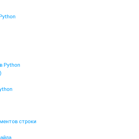
Python
в Python
)
ython
ементов строки
файла