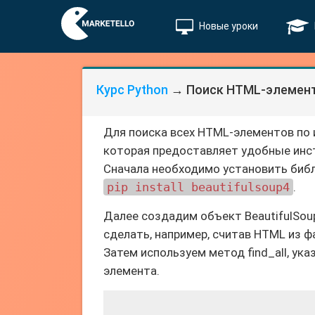
Новые уроки
Курс Python
→ Поиск HTML-элементо
Для поиска всех HTML-элементов по 
которая предоставляет удобные инст
Сначала необходимо установить библ
pip install beautifulsoup4
.
Далее создадим объект BeautifulSoup
сделать, например, считав HTML из ф
Затем используем метод find_all, ук
элемента.