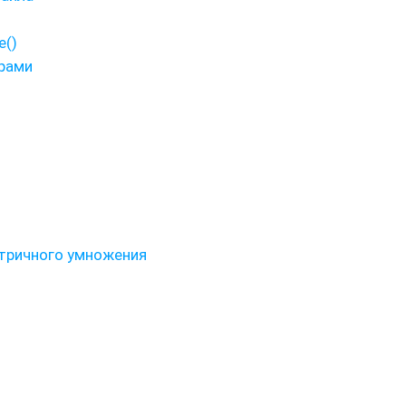
e()
рами
тричного умножения