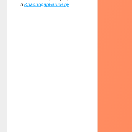
в
КраснодарБанки.ру