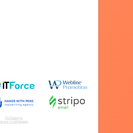
Добавить
свою компанию