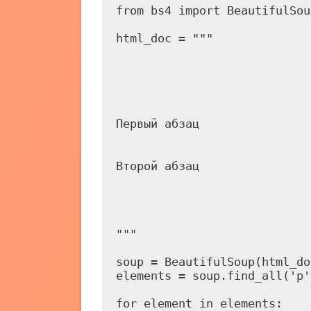
from bs4 import BeautifulSoup
html_doc = """

Первый абзац
Второй абзац
"""

soup = BeautifulSoup(html_do
elements = soup.find_all('p')
for element in elements:
