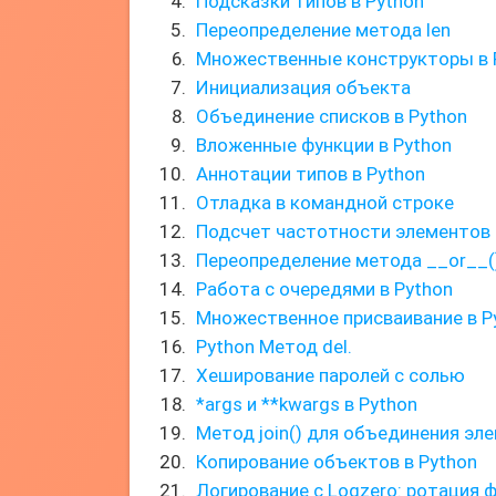
Подсказки типов в Python
Переопределение метода len
Множественные конструкторы в 
Инициализация объекта
Объединение списков в Python
Вложенные функции в Python
Аннотации типов в Python
Отладка в командной строке
Подсчет частотности элементов 
Переопределение метода __or__(
Работа с очередями в Python
Множественное присваивание в P
Python Метод del.
Хеширование паролей с солью
*args и **kwargs в Python
Метод join() для объединения эл
Копирование объектов в Python
Логирование с Logzero: ротация 