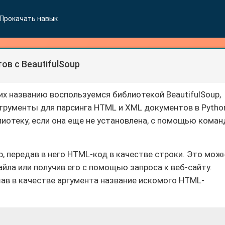
Прокачать навык
в с BeautifulSoup
их названию воспользуемся библиотекой BeautifulSoup,
рументы для парсинга HTML и XML документов в Pytho
иотеку, если она еще не установлена, с помощью кома
, передав в него HTML-код в качестве строки. Это мож
айла или получив его с помощью запроса к веб-сайту.
азав в качестве аргумента название искомого HTML-