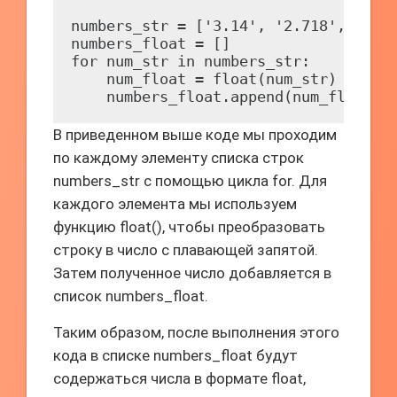
numbers_str = ['3.14', '2.718', '1.61
numbers_float = []

for num_str in numbers_str:

    num_float = float(num_str)

    numbers_float.append(num_float)
В приведенном выше коде мы проходим
по каждому элементу списка строк
numbers_str с помощью цикла for. Для
каждого элемента мы используем
функцию float(), чтобы преобразовать
строку в число с плавающей запятой.
Затем полученное число добавляется в
список numbers_float.
Таким образом, после выполнения этого
кода в списке numbers_float будут
содержаться числа в формате float,