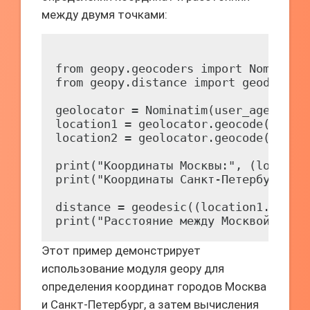
между двумя точками:
from geopy.geocoders import Nominatim
from geopy.distance import geodesic

geolocator = Nominatim(user_agent="my
location1 = geolocator.geocode("Москв
location2 = geolocator.geocode("Санкт
print("Координаты Москвы:", (location
print("Координаты Санкт-Петербурга:",
distance = geodesic((location1.latitu
Этот пример демонстрирует
использование модуля geopy для
определения координат городов Москва
и Санкт-Петербург, а затем вычисления