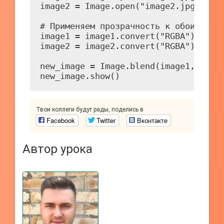
image2 = Image.open("image2.jpg")

# Применяем прозрачность к обоим изоб
image1 = image1.convert("RGBA")

image2 = image2.convert("RGBA")

new_image = Image.blend(image1, image
Твои коллеги будут рады, поделись в
Facebook
Twitter
Вконтакте
Автор урока