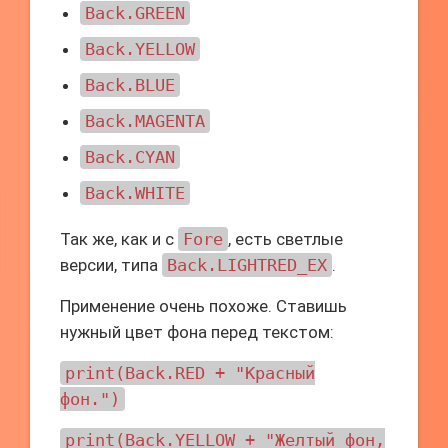
Back.GREEN
Back.YELLOW
Back.BLUE
Back.MAGENTA
Back.CYAN
Back.WHITE
Так же, как и с
Fore
, есть светлые
версии, типа
Back.LIGHTRED_EX
.
Применение очень похоже. Ставишь
нужный цвет фона перед текстом:
print(Back.RED + "Красный
фон.")
print(Back.YELLOW + "Желтый фон,