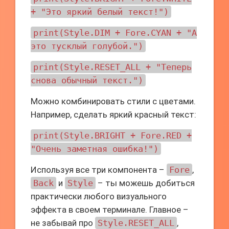
+ "Это яркий белый текст!")
print(Style.DIM + Fore.CYAN + "А
это тусклый голубой.")
print(Style.RESET_ALL + "Теперь
снова обычный текст.")
Можно комбинировать стили с цветами.
Например, сделать яркий красный текст:
print(Style.BRIGHT + Fore.RED +
"Очень заметная ошибка!")
Используя все три компонента –
Fore
,
Back
и
Style
– ты можешь добиться
практически любого визуального
эффекта в своем терминале. Главное –
не забывай про
Style.RESET_ALL
,