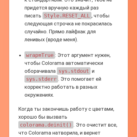
придется вручную каждый раз
писать
Style.RESET_ALL
, чтобы
следующая строчка не покрасилась
случайно. Прямо лайфхак для
ленивых (вроде меня).
wrap=True
: Этот аргумент нужен,
чтобы Colorama автоматически
оборачивала
sys.stdout
и
sys.stderr
. Это помогает ей
корректно работать в разных
окружениях.
Когда ты закончишь работу с цветами,
хорошо бы вызвать
colorama.deinit()
. Это очистит все,
что Colorama натворила, и вернет