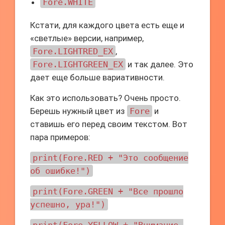
Fore.WHITE
Кстати, для каждого цвета есть еще и
«светлые» версии, например,
Fore.LIGHTRED_EX
,
Fore.LIGHTGREEN_EX
и так далее. Это
дает еще больше вариативности.
Как это использовать? Очень просто.
Берешь нужный цвет из
Fore
и
ставишь его перед своим текстом. Вот
пара примеров:
print(Fore.RED + "Это сообщение
об ошибке!")
print(Fore.GREEN + "Все прошло
успешно, ура!")