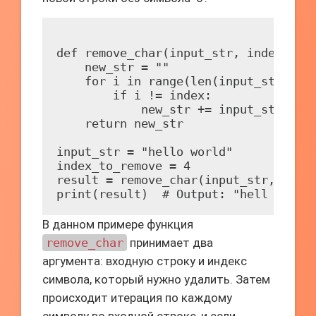
def remove_char(input_str, index):

    new_str = ""

    for i in range(len(input_str)):

        if i != index:

            new_str += input_str[i]

    return new_str

input_str = "hello world"

index_to_remove = 4

result = remove_char(input_str, index
В данном примере функция
remove_char
принимает два
аргумента: входную строку и индекс
символа, который нужно удалить. Затем
происходит итерация по каждому