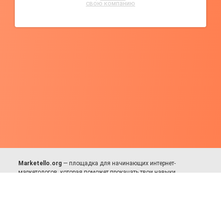
свою компанию
Marketello.org
— площадка для начинающих интернет-
маркетологов, которая поможет прокачать твои навыки.
Много практики, в меру теории. Уникальный подход к обучению.
Присоединяйся!
Для авторов и партнёров
Facebook:
https://fb.com/dmitriy.komarovskiy