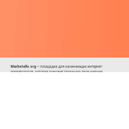
Marketello.org
— площадка для начинающих интернет-
маркетологов, которая поможет прокачать твои навыки.
Много практики, в меру теории. Уникальный подход к обучению.
Присоединяйся!
Для авторов и партнёров
Facebook:
https://fb.com/dmitriy.komarovskiy
© 2017-2025, Все права защищены.