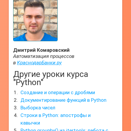
Дмитрий Комаровский
Автоматизация процессов
в
КраснодарБанки.ру
Другие уроки курса
"Python"
Создание и операции с дробями
Документирование функций в Python
Выборка чисел
Строки в Python: апострофы и
кавычки
Python groupby() из itertools: работа с