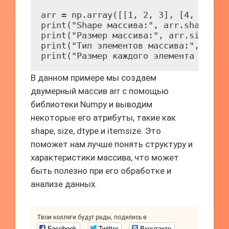
arr = np.array([[1, 2, 3], [4, 5, 6]]
print("Shape массива:", arr.shape)

print("Размер массива:", arr.size)

print("Тип элементов массива:", arr.d
print("Размер каждого элемента в бай
В данном примере мы создаем
двумерный массив arr с помощью
библиотеки Numpy и выводим
некоторые его атрибуты, такие как
shape, size, dtype и itemsize. Это
поможет нам лучше понять структуру и
характеристики массива, что может
быть полезно при его обработке и
анализе данных.
Твои коллеги будут рады, поделись в
Facebook
Twitter
Вконтакте