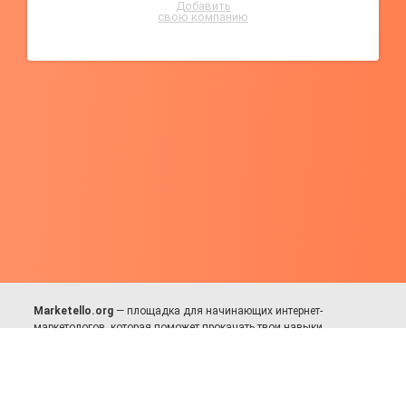
Добавить
свою компанию
Marketello.org
— площадка для начинающих интернет-
маркетологов, которая поможет прокачать твои навыки.
Много практики, в меру теории. Уникальный подход к обучению.
Присоединяйся!
Для авторов и партнёров
Facebook:
https://fb.com/dmitriy.komarovskiy