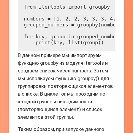
from itertools import groupby

numbers = [1, 2, 2, 3, 3, 3, 4, 5, 5,
grouped_numbers = groupby(numbers)

for key, group in grouped_numbers:

В данном примере мы импортируем
функцию groupby из модуля itertools и
создаем список чисел numbers. Затем
мы используем функцию groupby() для
группировки повторяющихся элементов
в списке. В цикле for мы проходим по
каждой группе и выводим ключ
(повторяющийся элемент) и список
элементов этой группы.
Таким образом, при запуске данного