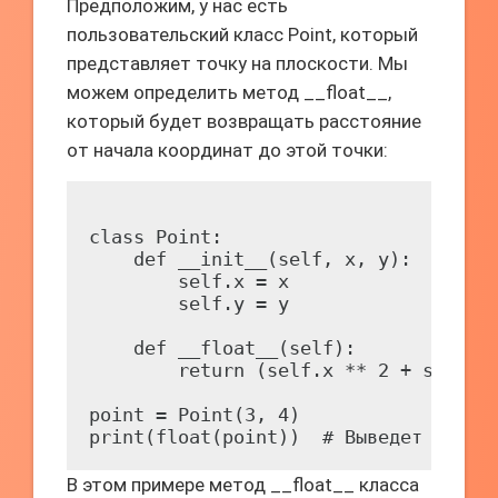
Предположим, у нас есть
пользовательский класс Point, который
представляет точку на плоскости. Мы
можем определить метод __float__,
который будет возвращать расстояние
от начала координат до этой точки:
class Point:

    def __init__(self, x, y):

        self.x = x

        self.y = y

    def __float__(self):

        return (self.x ** 2 + self.y 
point = Point(3, 4)

В этом примере метод __float__ класса