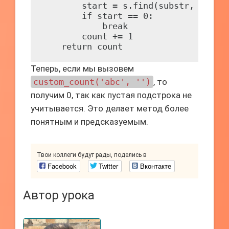
        start = s.find(substr, start)
        if start == 0:

            break

        count += 1

Теперь, если мы вызовем
custom_count('abc', '')
, то
получим 0, так как пустая подстрока не
учитывается. Это делает метод более
понятным и предсказуемым.
Твои коллеги будут рады, поделись в
Facebook
Twitter
Вконтакте
Автор урока