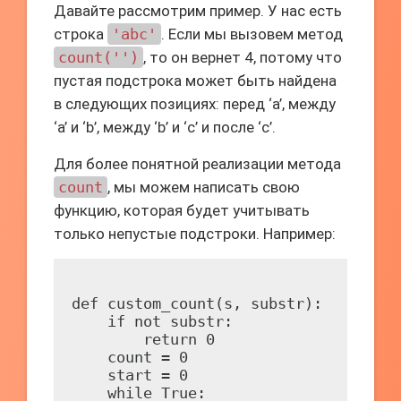
Давайте рассмотрим пример. У нас есть
строка
'abc'
. Если мы вызовем метод
count('')
, то он вернет 4, потому что
пустая подстрока может быть найдена
в следующих позициях: перед ‘a’, между
‘a’ и ‘b’, между ‘b’ и ‘c’ и после ‘c’.
Для более понятной реализации метода
count
, мы можем написать свою
функцию, которая будет учитывать
только непустые подстроки. Например:
def custom_count(s, substr):

    if not substr:

        return 0

    count = 0

    start = 0

    while True:
