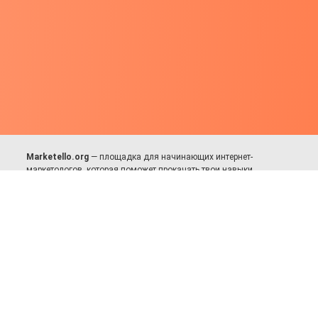
Marketello.org
— площадка для начинающих интернет-
маркетологов, которая поможет прокачать твои навыки.
Много практики, в меру теории. Уникальный подход к обучению.
Присоединяйся!
Для авторов и партнёров
Facebook:
https://fb.com/dmitriy.komarovskiy
© 2017-2025, Все права защищены.