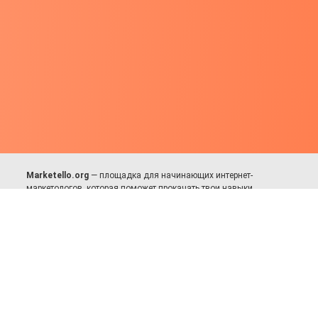
Marketello.org
— площадка для начинающих интернет-
маркетологов, которая поможет прокачать твои навыки.
Много практики, в меру теории. Уникальный подход к обучению.
Присоединяйся!
Для авторов и партнёров
Facebook:
https://fb.com/dmitriy.komarovskiy
© 2017-2025, Все права защищены.