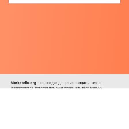
Marketello.org
— площадка для начинающих интернет-
маркетологов, которая поможет прокачать твои навыки.
Много практики, в меру теории. Уникальный подход к обучению.
Присоединяйся!
Для авторов и партнёров
Facebook:
https://fb.com/dmitriy.komarovskiy