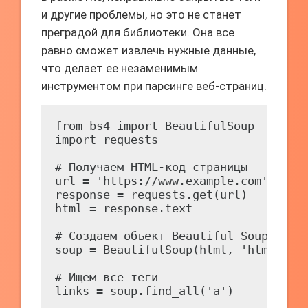
и другие проблемы, но это не станет
преградой для библиотеки. Она все
равно сможет извлечь нужные данные,
что делает ее незаменимым
инструментом при парсинге веб-страниц.
from bs4 import BeautifulSoup

import requests

# Получаем HTML-код страницы

url = 'https://www.example.com'

response = requests.get(url)

html = response.text

# Создаем объект Beautiful Soup

soup = BeautifulSoup(html, 'html.pars
# Ищем все теги 
links = soup.find_all('a')
