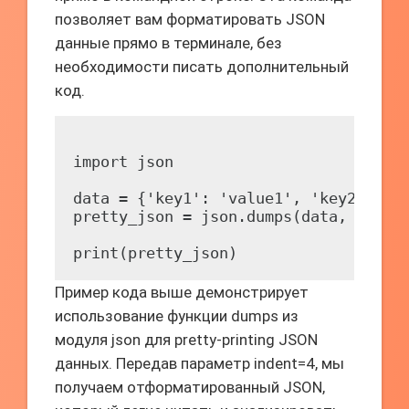
позволяет вам форматировать JSON
данные прямо в терминале, без
необходимости писать дополнительный
код.
import json

data = {'key1': 'value1', 'key2': 'va
pretty_json = json.dumps(data, indent
Пример кода выше демонстрирует
использование функции dumps из
модуля json для pretty-printing JSON
данных. Передав параметр indent=4, мы
получаем отформатированный JSON,