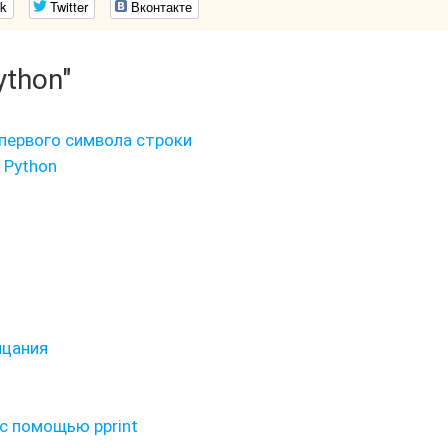
k
Twitter
Вконтакте
ython"
а первого символа строки
 Python
ицания
с помощью pprint