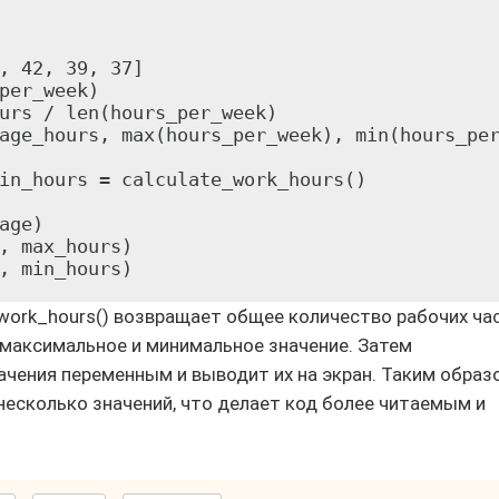
, 42, 39, 37]

per_week)

urs / len(hours_per_week)

age_hours, max(hours_per_week), min(hours_per
in_hours = calculate_work_hours()

age)

, max_hours)

_work_hours() возвращает общее количество рабочих ча
, максимальное и минимальное значение. Затем
чения переменным и выводит их на экран. Таким образ
есколько значений, что делает код более читаемым и