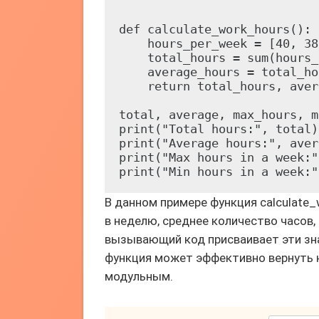
def calculate_work_hours():

    hours_per_week = [40, 38
    total_hours = sum(hours_
    average_hours = total_ho
    return total_hours, aver
total, average, max_hours, m
print("Total hours:", total)

print("Average hours:", aver
print("Max hours in a week:"
В данном примере функция calculate
в неделю, среднее количество часов
вызывающий код присваивает эти зна
функция может эффективно вернуть н
модульным.