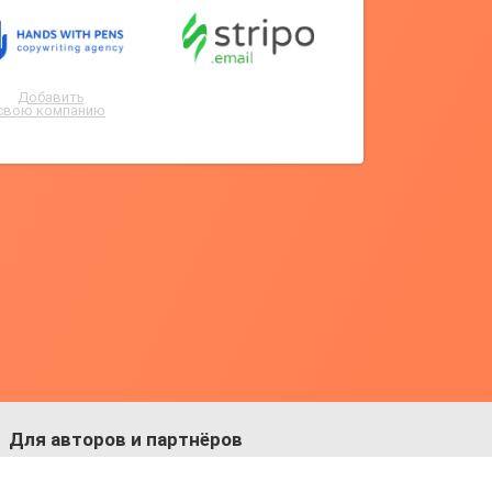
Добавить
свою компанию
Для авторов и партнёров
Facebook:
https://fb.com/dmitriy.komarovskiy