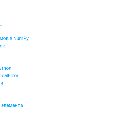
_
фмов в NumPy
рок
ython
calError
ми
я элемента