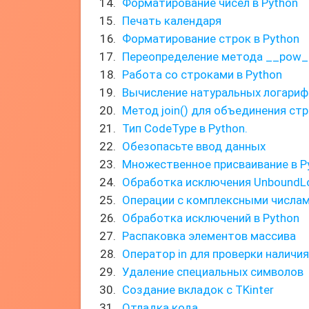
Форматирование чисел в Python
Печать календаря
Форматирование строк в Python
Переопределение метода __pow_
Работа со строками в Python
Вычисление натуральных логари
Метод join() для объединения ст
Тип CodeType в Python.
Обезопасьте ввод данных
Множественное присваивание в P
Обработка исключения UnboundLo
Операции с комплексными числа
Обработка исключений в Python
Распаковка элементов массива
Оператор in для проверки наличи
Удаление специальных символов
Создание вкладок с TKinter
Отладка кода