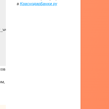
в
КраснодарБанки.ру
_week)

сов
ом,