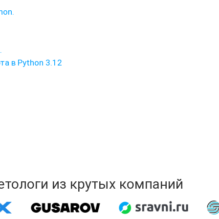
hon.
.
а в Python 3.12
кетологи из крутых компаний