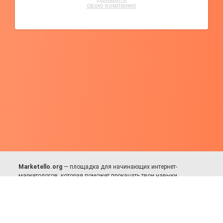
свою компанию
Marketello.org
— площадка для начинающих интернет-
маркетологов, которая поможет прокачать твои навыки.
Много практики, в меру теории. Уникальный подход к обучению.
Присоединяйся!
Для авторов и партнёров
Facebook:
https://fb.com/dmitriy.komarovskiy