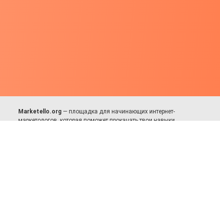
Marketello.org
— площадка для начинающих интернет-
маркетологов, которая поможет прокачать твои навыки.
Много практики, в меру теории. Уникальный подход к обучению.
Присоединяйся!
Для авторов и партнёров
Facebook:
https://fb.com/dmitriy.komarovskiy
© 2017-2025, Все права защищены.