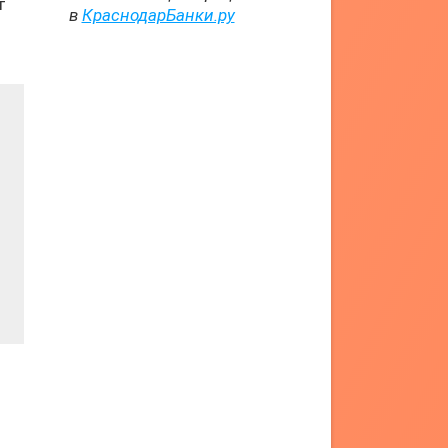
т
в
КраснодарБанки.ру