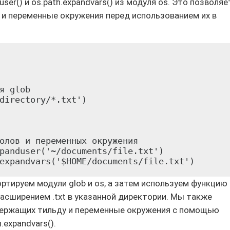
ser() и os.path.expandvars() из модуля os. Это позволяе
и переменные окружения перед использованием их в
я glob

directory/*.txt')

олов и переменных окружения

panduser('~/documents/file.txt')

ртируем модули glob и os, а затем используем функцию
 расширением .txt в указанной директории. Мы также
держащих тильду и переменные окружения с помощью
.expandvars().