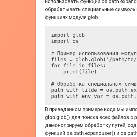
использовать функции os.path.expandu
обрабатывать специальные символы 
функциях модуля glob.
import glob

import os

# Пример использования модул
files = glob.glob('/path/to/
for file in files:

    print(file)

# Обработка специальных симв
path_with_tilde = os.path.ex
В приведенном примере кода мы импо
glob.glob() для поиска всех файлов с
демонстрируем обработку путей, со
функций os.path.expanduser() и os.path