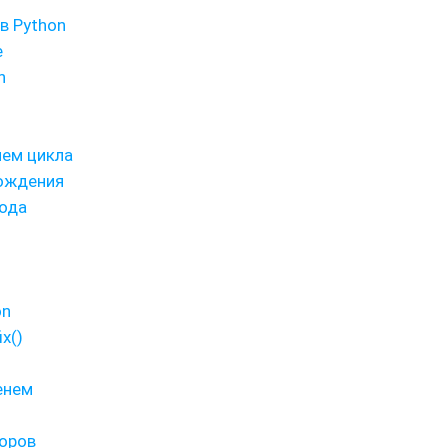
в Python
е
n
ием цикла
рождения
ода
on
x()
енем
оров