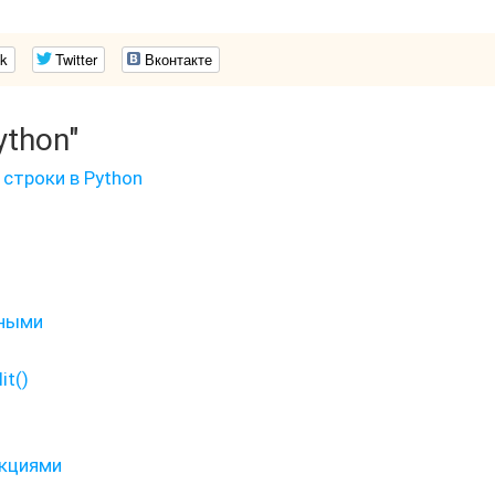
k
Twitter
Вконтакте
ython"
строки в Python
нными
it()
нкциями