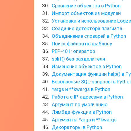
Сравнение объектов в Python
Импорт объектов из модулей
Установка и использование Logze
Создание детектора плагиата
Объединение словарей в Python
Поиск файлов по шаблону
PEP-401: оператор
split() без разделителя
Изменение объектов в Python
Документация функции help() в P
Безопасные SQL-запросы в Python
*args и **kwargs в Python
Работа с IP-адресами в Python
Аргумент по умолчанию
Лямбда-функции в Python
Аргументы *args и **kwargs
Декораторы в Python