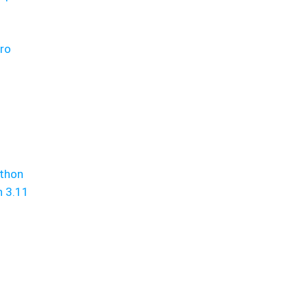
ro
ython
 3.11