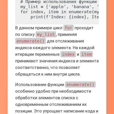
# Пример использования функции enumer
my_list = ['apple', 'banana', 'cherry
for index, item in enumerate(my_list)
В данном примере цикл
for
проходит
по списку
my_list
, применяя
enumerate()
для отслеживания
индекса каждого элемента. На каждой
итерации переменные
index
и
item
принимают значения индекса и элемента
соответственно, что позволяет
обращаться к ним внутри цикла.
Использование функции
enumerate()
особенно удобно при необходимости
обработки элементов списка с
одновременным отслеживанием их
позиции. Это упрощает написание кода и