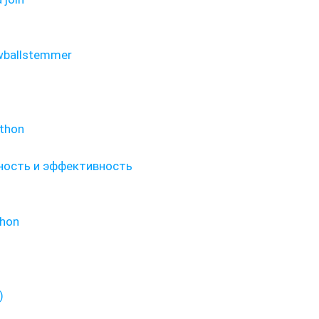
wballstemmer
ython
ность и эффективность
thon
)