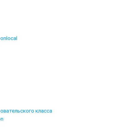
onlocal
зовательского класса
on