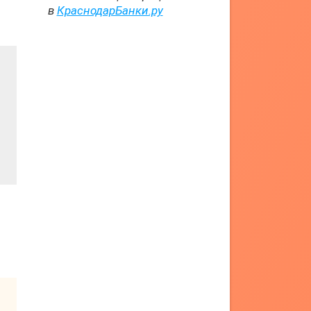
в
КраснодарБанки.ру