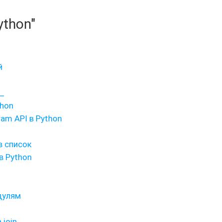
ython"
й
_
thon
am API в Python
в список
в Python
дулям
join