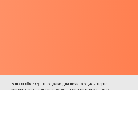
Marketello.org
— площадка для начинающих интернет-
маркетологов, которая поможет прокачать твои навыки.
Много практики, в меру теории. Уникальный подход к обучению.
Присоединяйся!
Для авторов и партнёров
Facebook:
https://fb.com/dmitriy.komarovskiy