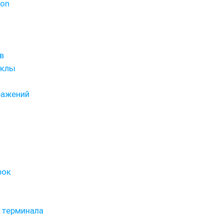
hon
в
иклы
ражений
рок
 терминала