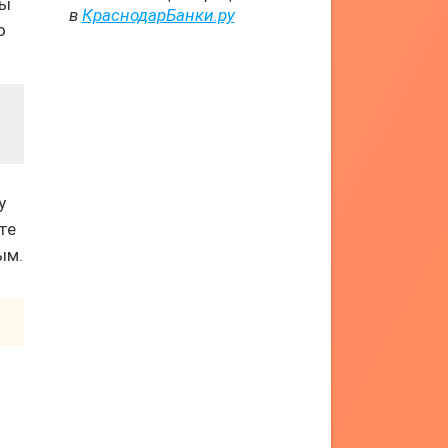
вы
в
КраснодарБанки.ру
о
у
те
ым.