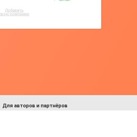
Добавить
свою компанию
Для авторов и партнёров
Facebook:
https://fb.com/dmitriy.komarovskiy