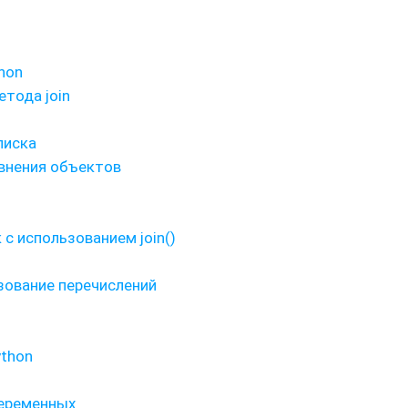
hon
тода join
писка
авнения объектов
с использованием join()
ьзование перечислений
ython
переменных