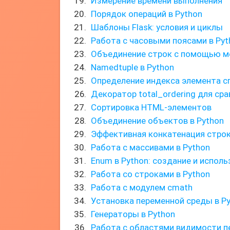
Измерение времени выполнения
Порядок операций в Python
Шаблоны Flask: условия и циклы
Работа с часовыми поясами в Pyt
Объединение строк с помощью ме
Namedtuple в Python
Определение индекса элемента с
Декоратор total_ordering для ср
Сортировка HTML-элементов
Объединение объектов в Python
Эффективная конкатенация строк 
Работа с массивами в Python
Enum в Python: создание и испол
Работа со строками в Python
Работа с модулем cmath
Установка переменной среды в P
Генераторы в Python
Работа с областями видимости 