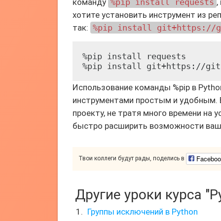
команду
%pip install requests
,
хотите установить инструмент из ре
так:
%pip install git+https://g
%pip install requests

%pip install git+https://git
Использование команды %pip в Pytho
инструментами простым и удобным. 
проекту, не тратя много времени на 
быстро расширить возможности ваше
Faceboo
Твои коллеги будут рады, поделись в
Другие уроки курса "P
Группы исключений в Python